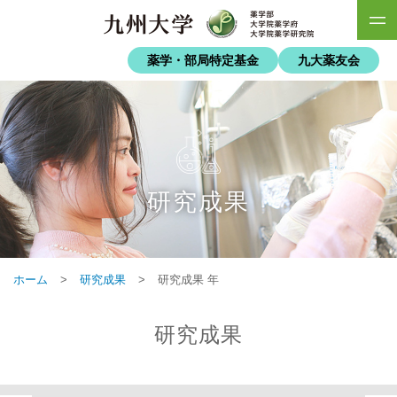
薬学・部局特定基金
九大薬友会
研究成果
ホーム
>
研究成果
>
研究成果 年
研究成果