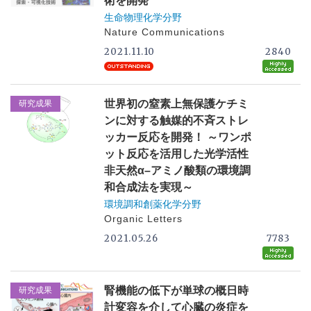
術を開発
生命物理化学分野
Nature Communications
2021.11.10
2840
世界初の窒素上無保護ケチミ
研究成果
ンに対する触媒的不斉ストレ
ッカー反応を開発！ ～ワンポ
ット反応を活用した光学活性
非天然α–アミノ酸類の環境調
和合成法を実現～
環境調和創薬化学分野
Organic Letters
2021.05.26
7783
腎機能の低下が単球の概日時
研究成果
計変容を介して心臓の炎症を