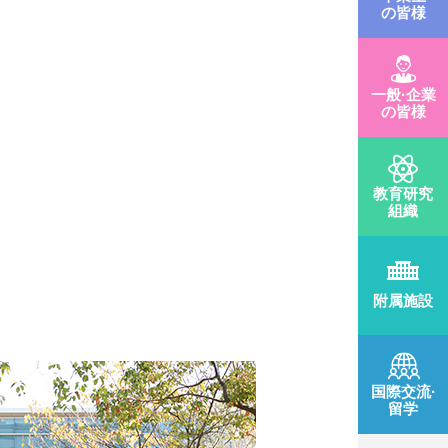
の皆様
一般·企業
の皆様
教育研究
組織
附属施設
国際交流·
留学