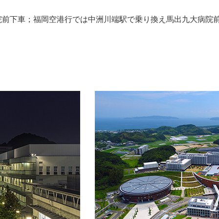
院前下車；福岡空港行では中洲川端駅で乗り換え馬出九大病院