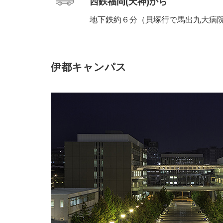
西鉄福岡(天神)から
地下鉄約６分（貝塚行で馬出九大病
伊都キャンパス