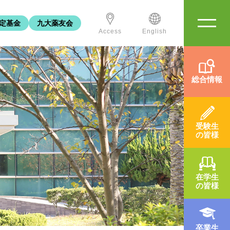
定基金
九大薬友会
Access
English
総合情報
受験生
の皆様
在学生
の皆様
卒業生