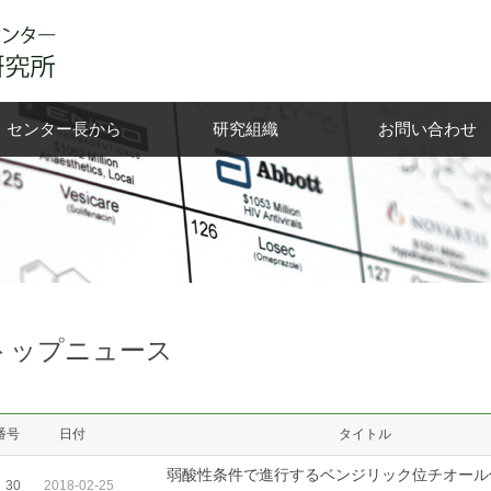
センター長から
研究組織
お問い合わせ
トップニュース
番号
日付
タイトル
弱酸性条件で進行するベンジリック位チオール
30
2018-02-25