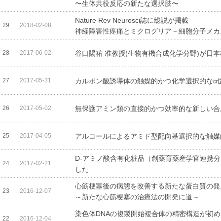
〜生体共役反応の新たな選択肢〜
Nature Rev Neurosci誌に総説が掲載
29
2018-02-08
神経障害性疼痛とミクログリア－細胞分子メカ
28
2017-06-02
谷口陽祐 准教授(生物有機合成化学分野)が日
27
2017-05-31
カルボン酸誘導体の触媒的かつ化学選択的なα
26
2017-05-02
無保護アミン類の直接的かつ効率的な新しい合
25
2017-04-05
アルコールによるアミド型配向基選択的な触媒
D-アミノ酸含有化粧品（創薬育薬産学官連携
24
2017-02-21
した
心筋梗塞後の病態を改善する新たな蛋白質の発
23
2016-12-07
～新たな心筋梗塞の治療法の開発に道～
染色体DNAの複製開始複合体の精密構造が初
22
2016-12-04