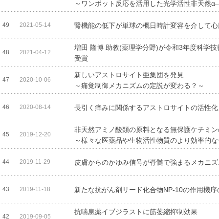
～ワンポット反応を活用した光学活性非天然α
49
2021-05-14
腎機能の低下が単球の概日時計変容を介して心
増田 隆博 助教(薬理学分野)が令和3年度科
48
2021-04-12
受賞
新しいアストロサイト亜集団を発見
47
2020-10-06
～痛覚制御メカニズムの定説が変わる？～
46
2020-08-14
長引く痒みに関係するアストロサイトの活性化
非天然アミノ酸類の原料となる無保護ケチミン
45
2019-12-20
～様々な医薬品や生物活性物質のより効率的な
44
2019-11-29
皮膚からのかゆみ信号が脊髄で強まるメカニズ
43
2019-11-18
新たな抗がん剤リード化合物NP-10の作用機
抗喘息薬イブジラストに筋萎縮抑制効果
42
2019-09-05