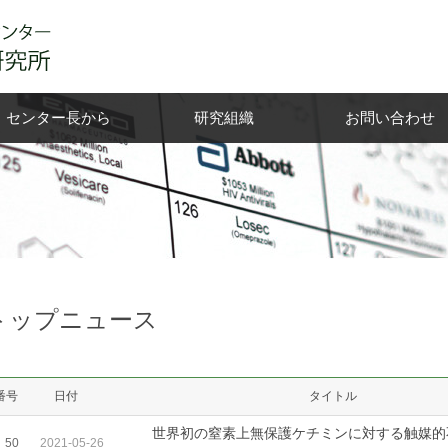
センター長から
研究組織
お問い合わせ
トップニュース
番号
日付
タイトル
世界初の窒素上無保護ケチミンに対する触媒的
50
2021-05-26