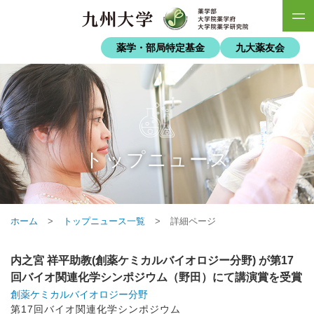
薬学・部局特定基金
九大薬友会
トップニュース
ホーム
>
トップニュース一覧
>
詳細ページ
内之宮 祥平助教(創薬ケミカルバイオロジー分野) が第17
回バイオ関連化学シンポジウム（野田）にて講演賞を受賞
創薬ケミカルバイオロジー分野
第17回バイオ関連化学シンポジウム