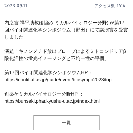
2023.09.11
1614
アクセス数:
内之宮 祥平助教
(
創薬ケミカルバイオロジー分野
)
が第
17
回バイオ関連化学シンポジウム（野田）にて講演賞を受賞
しました。
演題「キノンメチド放出プローブによるミトコンドリアβ
酸化活性の蛍光イメージングと不均一性の評価」
第
17
回バイオ関連化学シンポジウム
HP
：
https://confit.atlas.jp/guide/event/biosympo2023/top
創薬ケミカルバイオロジー分野
HP
：
https://bunseki.phar.kyushu-u.ac.jp/index.html
一覧