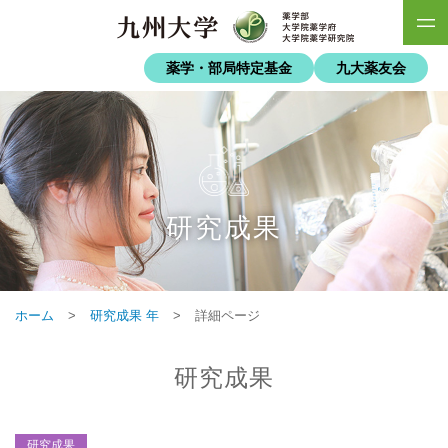
薬学・部局特定基金
九大薬友会
研究成果
ホーム
>
研究成果 年
>
詳細ページ
研究成果
研究成果