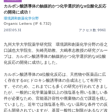
カルボン酸誘導体の触媒的かつ化学選択的なα位酸化反応
の開発に成功！
環境調和創薬化学分野
Organic Letters (IF 6.732)
2017.05.31
9961
アクセス数:
九州大学大学院薬学研究院 環境調和創薬化学分野の谷之
口誠也大学院生、矢崎亮助教、大嶋孝志教授の研究グルー
プは、カルボン酸誘導体の触媒的かつ化学選択的なα位酸
化反応の開発に成功しました。
カルボン酸誘導体のα位酸化反応は、天然物や医薬品に広
く存在するαヒドロキシ酸誘導体の合成法として有用で
す。そのため、これまでにも多くの研究が行われてきまし
たが、一般的に化学量論量以上の強塩基を用いる激しい条
件が必要なため、官能基許容性や廃棄物の点で課題を残し
ていました。近年では強塩基を用いない温和な条件での反
応も開発されていますが、基質一般性に制限があるなど改