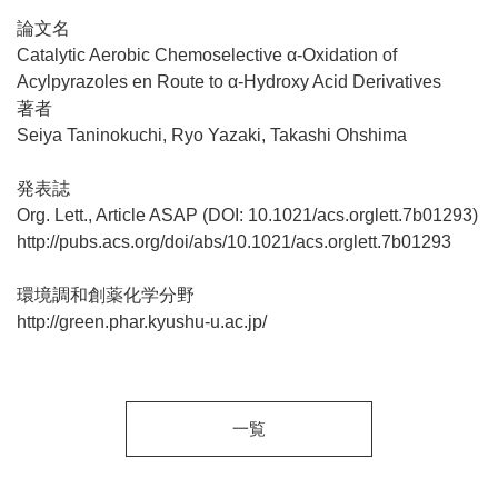
論文名
Catalytic Aerobic Chemoselective α-Oxidation of
Acylpyrazoles en Route to α-Hydroxy Acid Derivatives
著者
Seiya Taninokuchi, Ryo Yazaki, Takashi Ohshima
発表誌
Org. Lett., Article ASAP (DOI: 10.1021/acs.orglett.7b01293)
http://pubs.acs.org/doi/abs/10.1021/acs.orglett.7b01293
環境調和創薬化学分野
http://green.phar.kyushu-u.ac.jp/
一覧