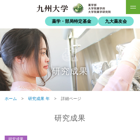
薬学・部局特定基金
九大薬友会
研究成果
ホーム
>
研究成果 年
>
詳細ページ
研究成果
研究成果