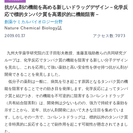
抗がん剤の機能を高める新しいドラッグデザイン－化学反
応で標的タンパク質を高選択的に機能阻害－
創薬ケミカルバイオロジー分野
Nature Chemical Biology誌
2019.01.17
7073
アクセス数:
九州大学薬学研究院の王子田彰夫教授、進藤直哉助教らの共同研究グ
ループは、化学反応でタンパク質の機能を阻害する新しい分子デザイン
を見出し、これを応用して強い薬効と高い安全性を併せ持つ抗がん剤が
開発できることを発見しました。
低分子の薬剤は一般に、病気を引き起こす原因となるタンパク質の機
能を阻害することでその効き目を発揮します。化学反応によってタンパ
ク質と結びつき、その機能を不可逆的に阻害するコバレントドラッグ
（共有結合阻害剤）は、開発例は少ないものの、強力で持続する薬効を
示すことから、近年、抗がん剤開発において大きな注目を集めていま
す。しかしその一方で、コバレントドラッグは、標的以外のタンパク質
と非特異的に反応することで副作用を起こす可能性が懸念されてきまし
た。