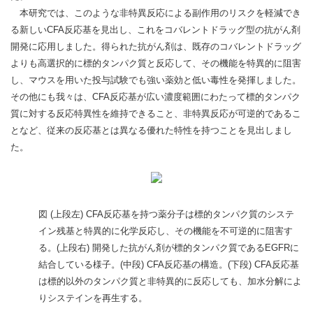
本研究では、このような非特異反応による副作用のリスクを軽減でき
る新しいCFA反応基を見出し、これをコバレントドラッグ型の抗がん剤
開発に応用しました。得られた抗がん剤は、既存のコバレントドラッグ
よりも高選択的に標的タンパク質と反応して、その機能を特異的に阻害
し、マウスを用いた投与試験でも強い薬効と低い毒性を発揮しました。
その他にも我々は、CFA反応基が広い濃度範囲にわたって標的タンパク
質に対する反応特異性を維持できること、非特異反応が可逆的であるこ
となど、従来の反応基とは異なる優れた特性を持つことを見出しまし
た。
図 (上段左) CFA反応基を持つ薬分子は標的タンパク質のシステ
イン残基と特異的に化学反応し、その機能を不可逆的に阻害す
る。(上段右) 開発した抗がん剤が標的タンパク質であるEGFRに
結合している様子。(中段) CFA反応基の構造。(下段) CFA反応基
は標的以外のタンパク質と非特異的に反応しても、加水分解によ
りシステインを再生する。