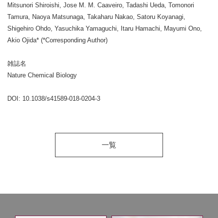
Mitsunori Shiroishi, Jose M. M. Caaveiro, Tadashi Ueda, Tomonori
Tamura, Naoya Matsunaga, Takaharu Nakao, Satoru Koyanagi,
Shigehiro Ohdo, Yasuchika Yamaguchi, Itaru Hamachi, Mayumi Ono,
Akio Ojida* (*Corresponding Author)
雑誌名
Nature Chemical Biology
DOI: 10.1038/s41589-018-0204-3
一覧