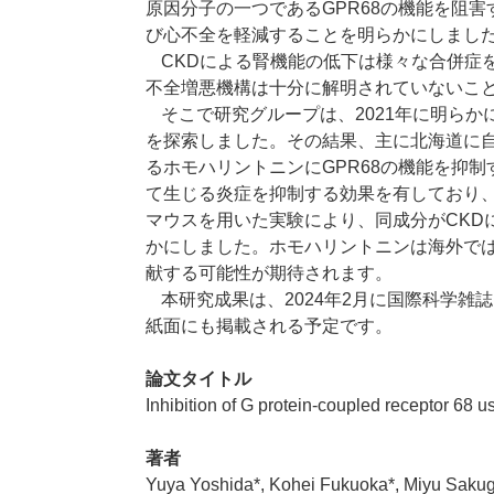
原因分子の一つである
GPR68
の機能を阻害
び心不全を軽減することを明らかにしまし
CKD
による腎機能の低下は様々な合併症
不全増悪機構は十分に解明されていないこ
そこで研究グループは、
2021
年に明らか
を探索しました。その結果、主に北海道に
るホモハリントニンに
GPR68
の機能を抑制
て生じる炎症を抑制する効果を有しており
マウスを用いた実験により、同成分が
CKD
かにしました。ホモハリントニンは海外で
献する可能性が期待されます。
本研究成果は、
2024
年
2
月に国際科学雑誌
紙面にも掲載される予定です。
論文タイトル
Inhibition of G protein-coupled receptor 68
著者
Yuya Yoshida*, Kohei Fukuoka*, Miyu Saku