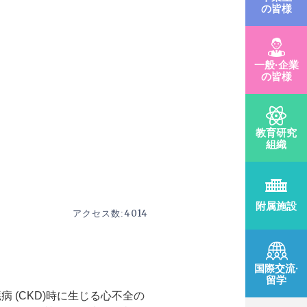
の皆様
一般·企業
の皆様
教育研究
組織
附属施設
4014
アクセス数:
国際交流·
留学
臓病
(CKD)
時に生じる心不全の