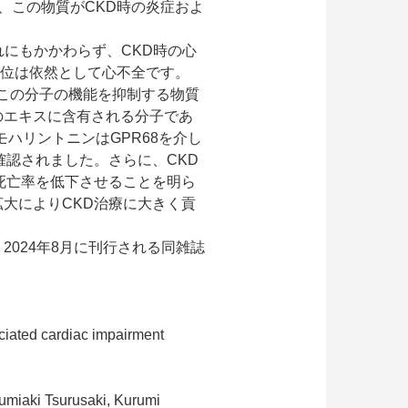
、この物質が
CKD
時の炎症およ
れにもかかわらず、
CKD
時の心
位は依然として心不全です。
この分子の機能を抑制する物質
のエキスに含有される分子であ
モハリントニンは
GPR68
を介し
確認されました。さらに、
CKD
死亡率を低下させることを明ら
拡大により
CKD
治療に大きく貢
、
2024
年
8
月に刊行される同雑誌
ciated cardiac impairment
miaki Tsurusaki, Kurumi