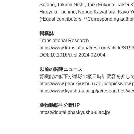
Sotono, Takumi Nishi, Taiki Fukuda, Taisei
Hiroyuki Fuchino, Nobuo Kawahara, Kayo Y
(*Equal contributors, **Corresponding author
掲載誌
Translational Research
https://www.translationalres.com/article/S19
DOI: 10.1016/j.trsl.2024.02.004.
以前の関連ニュース
腎機能の低下が単球の概日時計変容を介し
https://www.phar.kyushu-u.ac.jp/topics/
https://www.kyushu-u.ac.jp/ja/researches/vi
薬物動態学分野
HP
https://doutai.phar.kyushu-u.ac.jp/