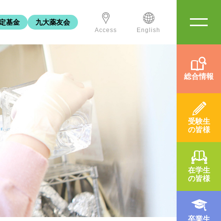
定基金
九大薬友会
Access
English
総合情報
受験生
の皆様
在学生
の皆様
卒業生