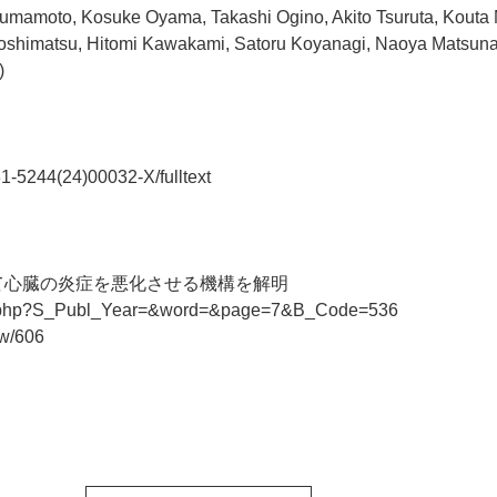
 Kumamoto, Kosuke Oyama, Takashi Ogino, Akito Tsuruta, Kouta
oshimatsu, Hitomi Kawakami, Satoru Koyanagi, Naoya Matsuna
)
31-5244(24)00032-X/fulltext
て心臓の炎症を悪化させる機構を解明
view.php?S_Publ_Year=&word=&page=7&B_Code=536
ew/606