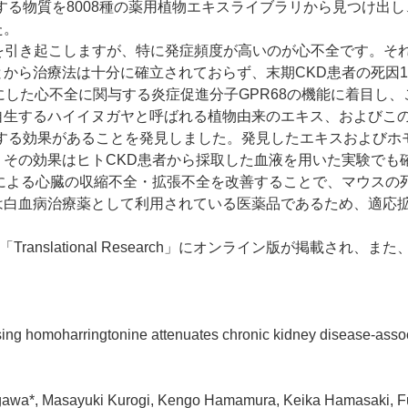
する物質を
8008
種の薬用植物エキスライブラリから見つけ出し
た。
を引き起こしますが、特に発症頻度が高いのが心不全です。そ
とから治療法は十分に確立されておらず、末期
CKD
患者の死因
1
にした心不全に関与する炎症促進分子
GPR68
の機能に着目し、
自生するハイイヌガヤと呼ばれる植物由来のエキス、およびこ
する効果があることを発見しました。発見したエキスおよびホ
、その効果はヒト
CKD
患者から採取した血液を用いた実験でも
による心臓の収縮不全・拡張不全を改善することで、マウスの
は白血病治療薬として利用されている医薬品であるため、適応
「
Translational Research
」にオンライン版が掲載され、また
 using homoharringtonine attenuates chronic kidney disease-asso
gawa*, Masayuki Kurogi, Kengo Hamamura, Keika Hamasaki, Fu