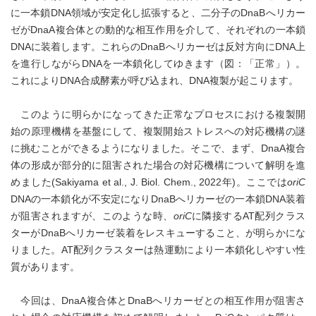
に一本鎖DNA領域が安定化し拡張すると、二分子のDnaBへリカー
ゼがDnaA複合体との動的な相互作用を介して、それぞれの一本鎖
DNAに装着します。これらのDnaBへリカーゼは反対方向にDNA上
を進行しながらDNAを一本鎖化してゆきます（図：「正常」）。
これによりDNA合成酵素が呼び込まれ、DNA複製が起こります。
このように明らかになってきた正常なプロセスにおける複製開
始の原理機構を基盤にして、複製開始ストレスへの対応機構の謎
に挑むことができるようになりました。そこで、まず、DnaA複合
体の形成が部分的に阻害された場合の対応機構について解明を進
めました(Sakiyama et al., J. Biol. Chem., 2022年)。ここでは
oriC
DNAの一本鎖化が不安定になりDnaBへリカーゼの一本鎖DNA装着
が阻害されますが、このような時、
oriC
に隣接するAT配列クラス
ターがDnaBへリカーゼ装着をレスキューすること、が明らかにな
りました。AT配列クラスターは熱運動により一本鎖化しやすい性
質があります。
今回は、DnaA複合体とDnaBへリカーゼとの相互作用が阻害さ