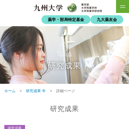
薬学・部局特定基金
九大薬友会
研究成果
ホーム
>
研究成果 年
>
詳細ページ
研究成果
研究成果