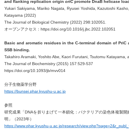
and flanking replication origin
oriC
promote DnaB helicase loa
Yukari Sakiyama, Mariko Nagata, Ryusei Yoshida, Kazutoshi Kash
Katayama (2022)
The Journal of Biological Chemistry (2022) 298:102051.
オープンアクセス：
https://doi.org/10.1016/j.jbc.2022.102051
Basic and aromatic residues in the C-terminal domain of PriC
SSB binding.
Takahiro Aramaki, Yoshito Abe, Kaori Furutani, Tsutomu Katayama, 
The Journal of Biochemistry (2015) 157:529-537
https://doi.org/10.1093/jb/mvv014
分子生物薬学分野
https://bunsei.phar.kyushu-u.ac.jp
参照
研究成果「DNAを折りまげて一本鎖化：バクテリアの染色体複製開
明」（2023年）
https://www.phar.kyushu-u.ac.jp/research/view.php?page=2&r_pub