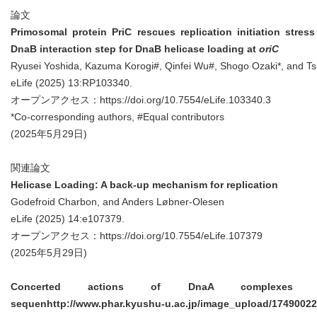
論文
Primosomal protein PriC rescues replication initiation stre
DnaB interaction step for DnaB helicase loading at
oriC
Ryusei Yoshida, Kazuma Korogi#, Qinfei Wu#, Shogo Ozaki*, and 
eLife (2025) 13:RP103340.
オープンアクセス：
https://doi.org/10.7554/eLife.103340.3
*Co-corresponding authors, #Equal contributors
(2025年5月29日)
関連論文
Helicase Loading: A back-up mechanism for replication
Godefroid Charbon, and Anders Løbner-Olesen
eLife (2025) 14:e107379.
オープンアクセス：
https://doi.org/10.7554/eLife.107379
(2025年5月29日)
Concerted actions of DnaA complexes wi
sequen
http://www.phar.kyushu-u.ac.jp/image_upload/1749002