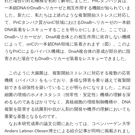
れた場合の対応機構を初めて解明しました。PriCタンパク質は、
一本鎖DNAやDnaBへリカーゼと相互作用する機能が知られていま
した。新たに、私たちは上述のような複製開始ストレスに対応し
て、PriCタンパク質が
oriC
領域におけるDnaBへリカーゼの一本鎖
DNA装着をレスキューすることを明らかにしました。ここでは、
DnaBへリカーゼが、DnaA複合体との相互作用に依存しない機構
によって、
oriC
の一本鎖DNA領域に装着されます（図）。このよ
うなPriCによるバイパス機構は、DnaA複合体の形成が部分的に阻
害された場合でもDnaBへリカーゼ装着をレスキューできました。
このように大腸菌は、複製開始ストレスに対応する複数の応答
機構（バイパス）をもっており、多様な障害を乗り越えて複製開
始できる頑強性を築いていることが明らかになりました。これは
細菌の増殖のホメオスタシス（恒常性・安定性）機構の理解を深
めるものであるばかりでなく、真核細胞の増殖制御機構や、DNA
複製を阻害する抗菌剤や抗がん剤の開発や機序の理解においても
重要な基盤となるものです。
なお本研究成果の論文公開にあたっては、コペンハーゲン大学
Anders Løbner-Olesen博士による紹介記事が同時に掲載されまし