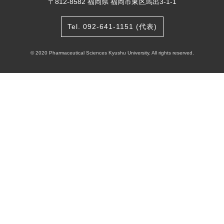
〒812-8582 福岡県 福岡市東区馬出3-1-1
Tel. 092-641-1151 (代表)
© 2020 Pharmaceutical Sciences Kyushu University. All rights reserved.