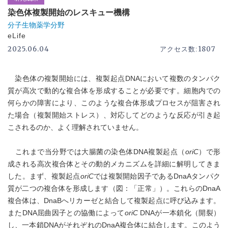
染色体複製開始のレスキュー機構
分子生物薬学分野
eLife
2025.06.04
1807
アクセス数:
染色体の複製開始には、複製起点DNAにおいて複数のタンパク
質が高次で動的な複合体を形成することが必要です。細胞内での
何らかの障害により、このような複合体形成プロセスが阻害され
た場合（複製開始ストレス）、対応してどのような反応が引き起
こされるのか、よく理解されていません。
これまで当分野では大腸菌の染色体DNA複製起点（
oriC
）で形
成される高次複合体とその動的メカニズムを詳細に解明してきま
した。まず、複製起点
oriC
では複製開始因子であるDnaAタンパク
質が二つの複合体を形成します（図：「正常」）。これらのDnaA
複合体は、DnaBへリカーゼと結合して複製起点に呼び込みます。
またDNA屈曲因子との協働によって
oriC
DNAが一本鎖化（開裂）
し、一本鎖DNAがそれぞれのDnaA複合体に結合します。このよう