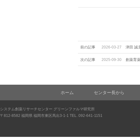
前の記事
2026-03-27
津田 誠
次の記事
2025-09-30
創薬育薬
ホーム
センター長から
システム創薬リサーチセンター グリーンファルマ研究所
〒812-8582 福岡県 福岡市東区馬出3-1-1 TEL. 092-641-1151