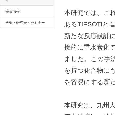
-0
本研究では、こ
受賞情報
学会・研究会・セミナー
あるTIPSOTf
新たな反応設計
接的に重水素化
ました。この手
を持つ化合物に
を容易にする新
本研究は、九州