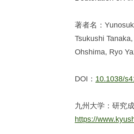
著者名：Yunosuke K
Tsukushi Tanaka,
Ohshima, Ryo Ya
DOI：
10.1038/s4
九州大学：研究
https://www.kyus