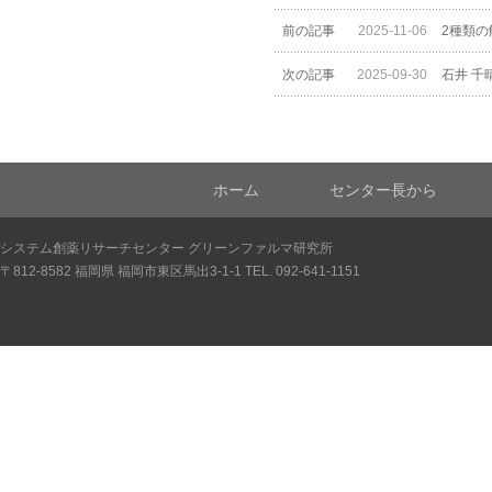
前の記事
2025-11-06
2種類
次の記事
2025-09-30
～創薬
石井 千
ホーム
センター長から
システム創薬リサーチセンター グリーンファルマ研究所
〒812-8582 福岡県 福岡市東区馬出3-1-1 TEL. 092-641-1151