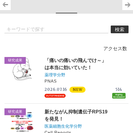
検索
アクセス数
「痛いの痛いの飛んでけ～」
研究成果
は本当に効いていた！
薬理学分野
PNAS
2026.07.16
514
NEW
新たながん抑制遺伝子RPS19
研究成果
を発見！
医薬細胞生化学分野
Cell Reports