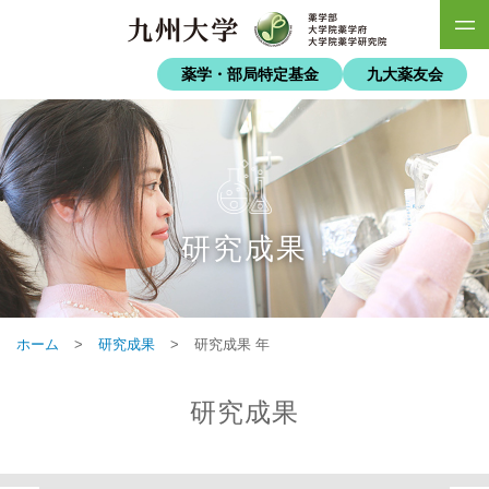
薬学・部局特定基金
九大薬友会
研究成果
ホーム
>
研究成果
>
研究成果 年
研究成果